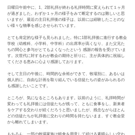
日曜日午前中に、1、2部礼拝が終わる礼拝時間に変えられて１ヶ月
が過ぎました。わずか１ヶ月の様子をみて断定するのは難しいと思
いますが、最近の主日礼拝後の様子は、以前には経験したことのな
い様々な物事を感じさせられています。
とても肯定的な様子も見られました。特に1部礼拝後に進行する教会
学校（幼稚科、小学科、中学科）の出席率が高くなり、また父兄た
ちの関心と参与がとてもよくなったという 感謝の報告を受けていま
す。次世代に対するわが教会の期待と祈りに、主が具体的に祝福し
てくださる恵みに心より感謝しております。
そして主日の午後に、時間的な余裕ができて、牧場別に、あるいは
個人的に、自由な計画を取り組んでいる信徒たちの姿がみられるの
も感謝したいことです。
ところが、気になるところもあります。以前のように、礼拝時間が
変わっても礼拝後には信徒たちが残って、ともに食事をし、新来者
をケアする交わりが続くだろうと思いましたが、残念ながらほとん
どの信徒たちが礼拝後に交わりの時間を持たないまま、すぐ教会堂
から離れてしまいます。
もちろん、一部の牧場家族は軽食を用意して続ける素晴らしい交わ