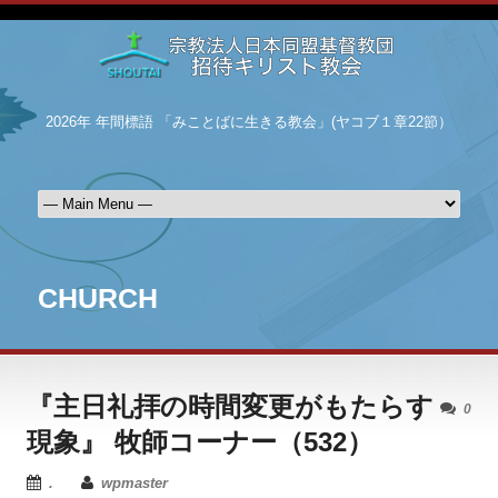
2026年 年間標語 「みことばに生きる教会」(ヤコブ１章22節）
CHURCH
『主日礼拝の時間変更がもたらす
0
現象』 牧師コーナー（532）
.
wpmaster