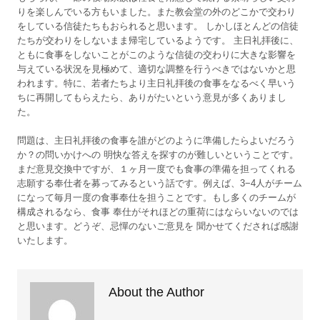
りを楽しんでいる方もいました。また教会堂の外のどこかで交わり
をしている信徒たちもおられると思います。 しかしほとんどの信徒
たちが交わりをしないまま帰宅しているようです。 主日礼拝後に、
ともに食事をしないことがこのような信徒の交わりに大きな影響を
与えている状況を見極めて、適切な調整を行うべきではないかと思
われます。特に、若者たちより主日礼拝後の食事をなるべく早いう
ちに再開してもらえたら、ありがたいという意見が多くありまし
た。
問題は、主日礼拝後の食事を誰がどのように準備したらよいだろう
か？の問いかけへの 明快な答えを探すのが難しいということです。
まだ意見交換中ですが、１ヶ月一度でも食事の準備を担ってくれる
志願する奉仕者を募ってみるという話です。例えば、3−4人がチーム
になって毎月一度の食事奉仕を担うことです。もし多くのチームが
構成されるなら、食事 奉仕がそれほどの重荷にはならいないのでは
と思います。どうぞ、忌憚のないご意見を 聞かせてくだされば感謝
いたします。
About the Author