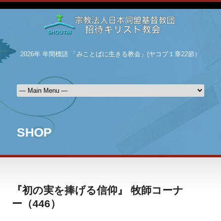
2026年 年間標語 「みことばに生きる教会」(ヤコブ１章22節）
SHOP
『初の実を捧げる信仰』 牧師コーナ
ー（446）