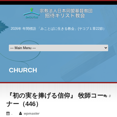
2026年 年間標語 「みことばに生きる教会」(ヤコブ１章22節）
CHURCH
『初の実を捧げる信仰』 牧師コー
0
ナー（446）
.
wpmaster