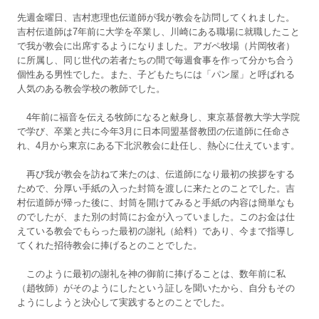
先週金曜日、吉村恵理也伝道師が我が教会を訪問してくれました。
吉村伝道師は7年前に大学を卒業し、川崎にある職場に就職したこと
で我が教会に出席するようになりました。アガペ牧場（片岡牧者）
に所属し、同じ世代の若者たちの間で毎週食事を作って分かち合う
個性ある男性でした。また、子どもたちには「パン屋」と呼ばれる
人気のある教会学校の教師でした。
4年前に福音を伝える牧師になると献身し、東京基督教大学大学院
で学び、卒業と共に今年3月に日本同盟基督教団の伝道師に任命さ
れ、4月から東京にある下北沢教会に赴任し、熱心に仕えています。
再び我が教会を訪ねて来たのは、伝道師になり最初の挨拶をする
ためで、分厚い手紙の入った封筒を渡しに来たとのことでした。吉
村伝道師が帰った後に、封筒を開けてみると手紙の内容は簡単なも
のでしたが、また別の封筒にお金が入っていました。このお金は仕
えている教会でもらった最初の謝礼（給料）であり、今まで指導し
てくれた招待教会に捧げるとのことでした。
このように最初の謝礼を神の御前に捧げることは、数年前に私
（趙牧師）がそのようにしたという証しを聞いたから、自分もその
ようにしようと決心して実践するとのことでした。