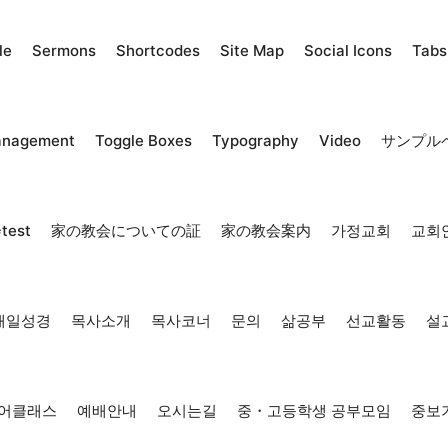
le
Sermons
Shortcodes
Site Map
Social Icons
Tabs
anagement
Toggle Boxes
Typography
Video
サンプル
est
家の教会についての証
家の教会案内
가정교회
교회
매일성경
목사소개
목사코너
문의
삶공부
선교활동
설
어클래스
예배안내
오시는길
중・고등학생 공부모임
중보