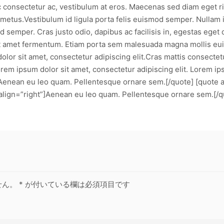
 consectetur ac, vestibulum at eros. Maecenas sed diam eget ri
 metus.Vestibulum id ligula porta felis euismod semper. Nullam id
mod semper. Cras justo odio, dapibus ac facilisis in, egestas ege
sit amet fermentum. Etiam porta sem malesuada magna mollis eu
dolor sit amet, consectetur adipiscing elit.Cras mattis consecte
m ipsum dolor sit amet, consectetur adipiscing elit. Lorem ips
”]Aenean eu leo quam. Pellentesque ornare sem.[/quote] [quote 
align=”right”]Aenean eu leo quam. Pellentesque ornare sem.[/q
せん。
*
が付いている欄は必須項目です