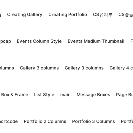
g
Creating Gallery
Creating Portfolio
CS유치부
CS중
opcap
Events Column Style
Events Medium Thumbnail
columns
Gallery 3 columns
Gallery 3 columns
Gallery 4 
t Box & Frame
List Style
main
Message Boxes
Page Bu
hortcode
Portfolio 2 Columns
Portfolio 3 Columns
Portf