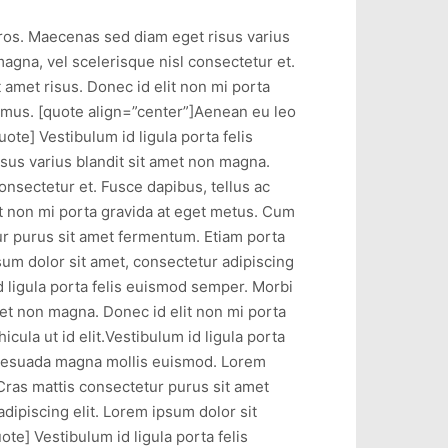
eros. Maecenas sed diam eget risus varius
gna, vel scelerisque nisl consectetur et.
amet risus. Donec id elit non mi porta
 mus. [quote align=”center”]Aenean eu leo
te] Vestibulum id ligula porta felis
sus varius blandit sit amet non magna.
nsectetur et. Fusce dapibus, tellus ac
t non mi porta gravida at eget metus. Cum
ur purus sit amet fermentum. Etiam porta
um dolor sit amet, consectetur adipiscing
d ligula porta felis euismod semper. Morbi
met non magna. Donec id elit non mi porta
cula ut id elit.Vestibulum id ligula porta
alesuada magna mollis euismod. Lorem
.Cras mattis consectetur purus sit amet
ipiscing elit. Lorem ipsum dolor sit
te] Vestibulum id ligula porta felis