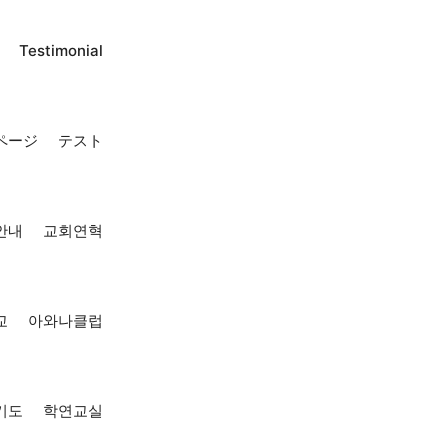
Testimonial
ページ
テスト
안내
교회연혁
교
아와나클럽
기도
학연교실