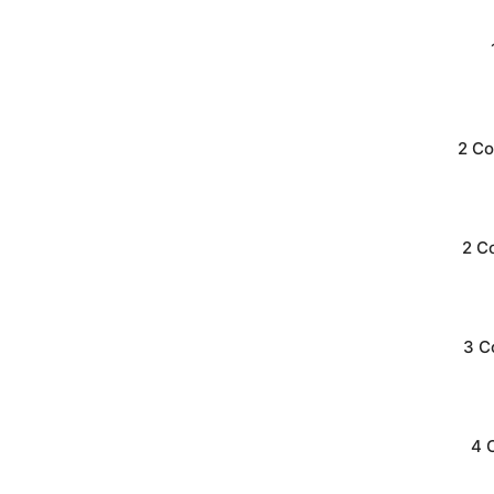
2 Co
2 C
3 C
4 