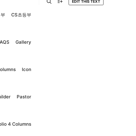
EDIT THIS TEXT
検索
詳細
등부
CS초등부
FAQS
Gallery
columns
Icon
ilder
Pastor
olio 4 Columns