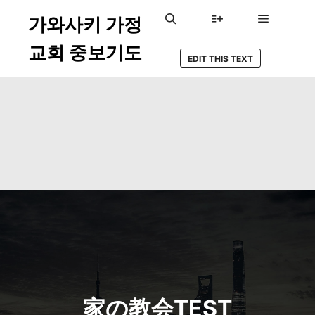
가와사키 가정
メインメ
検索
詳細
교회 중보기도
EDIT THIS TEXT
家の教会TEST